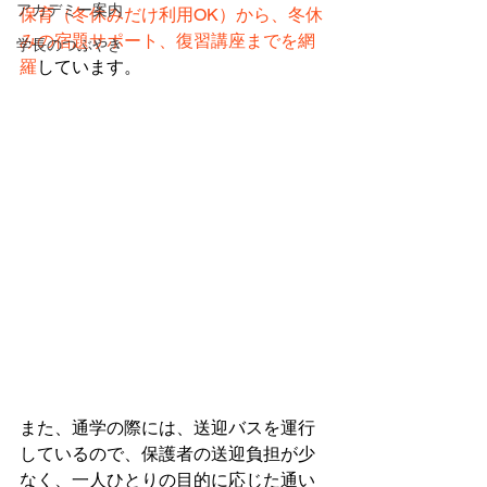
アカデミー案内
保育（冬休みだけ利用OK）から、冬休
みの宿題サポート、復習講座までを網
学長のつぶやき
羅
しています。
また、通学の際には、送迎バスを運行
しているので、保護者の送迎負担が少
なく、一人ひとりの目的に応じた通い