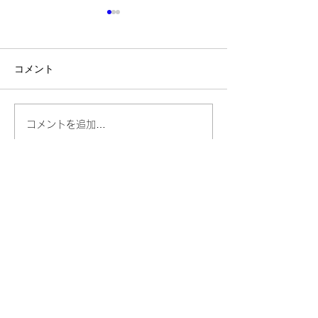
コメント
📩放課後ミニマルシェを
【🎉お楽しみ講座
コメントを追加…
開催😊三木町の農家さん
学びと体験を一
直送、新鮮野菜・果物・
める夏休み！🌻
平飼い卵を販売‼️
幼児部・小学部・中学部・高校部
ネクストベーシック・アカデミー