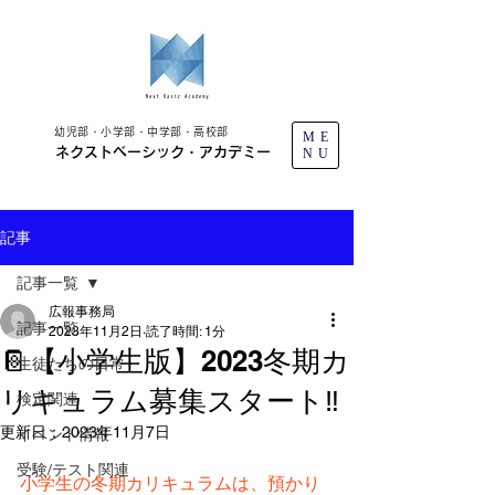
幼児部・小学部・中学部・高校部
ME
ネクストベーシック・アカデミー
NU
記事
記事一覧
広報事務局
記事一覧
2023年11月2日
読了時間: 1分
📔【小学生版】2023冬期カ
生徒たちの日常
リキュラム募集スタート‼️
検定関連
更新日：
2023年11月7日
イベント情報
受験/テスト関連
小学生の冬期カリキュラムは、預かり