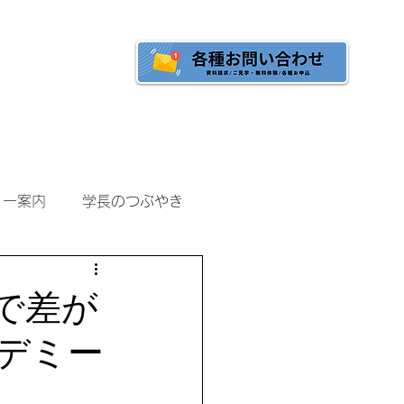
へ
ご入校をご検討の方へ
ミー案内
学長のつぶやき
”で差が
デミー