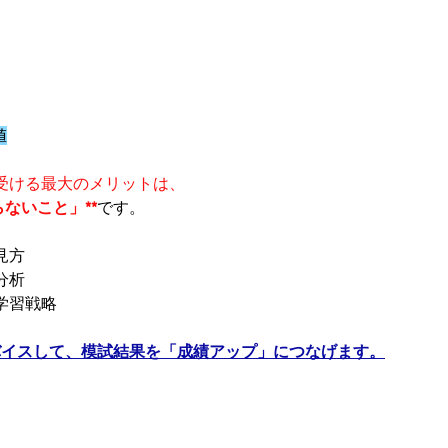
値
受ける最大のメリットは、
ないこと」**
です。
見方
分析
学習戦略
バイスして、模試結果を「成績アップ」につなげます。