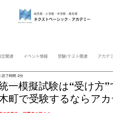
幼児部・小学部・中学部・高校部
ネクストベーシック・アカデミー
小学部
中学部
高校部
保護者の方
検定関連
イベント情報
受験/テスト関連
アカデ
日
読了時間: 2分
県統一模擬試験は“受け方
木町で受験するならアカ