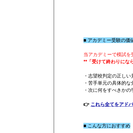
■ アカデミー受験の価
当アカデミーで模試を
**「受けて終わりになら
・志望校判定の正しい
・苦手単元の具体的な
・次に何をすべきかの
👉 
これら全てをアド
■ こんな方におすすめ