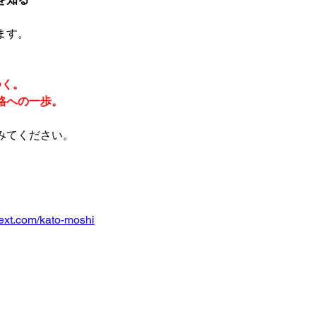
ます。
つく。
格への一歩。
みてください。
ext.com/kato-moshi