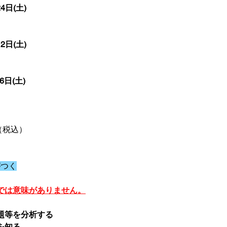
4日(土)
2日(土)
6日(土)
円（税込）
がつく
では意味がありません。
題等を分析する
を知る