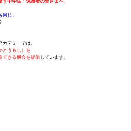
指す中学生・保護者の皆さまへ。
も同じ」
？
アカデミーでは、
かとうもし）を
験できる機会を提供
しています。