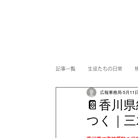
ホーム
アカデミー案内
記事一覧
生徒たちの日常
広報事務局
5月11
📔香川
つく｜三