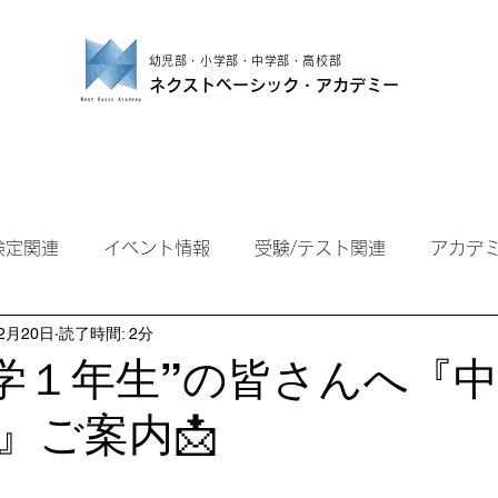
幼児部・小学部・中学部・高校部
ネクストベーシック・アカデミー
小学部
中学部
高校部
保護者の方
検定関連
イベント情報
受験/テスト関連
アカデ
2月20日
読了時間: 2分
新中学１年生”の皆さんへ『
』ご案内📩