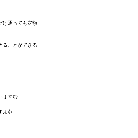
だけ通っても定額
めることができる
ます😊
よ👍