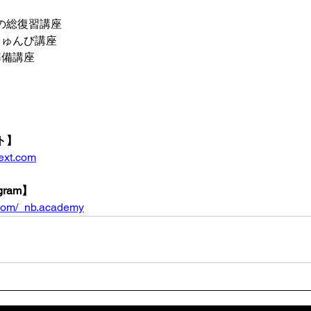
の総復習講座
じゅんび講座
準備講座
ト】
ext.com
ram】
.com/_nb.academy