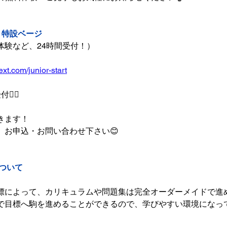
』特設ベージ
体験など、24時間受付！）
xt.com/junior-start
‍♀️
きます！
、お申込・お問い合わせ下さい😊
について
標によって、カリキュラムや問題集は完全オーダーメイドで進め
で目標へ駒を進めることができるので、学びやすい環境になって