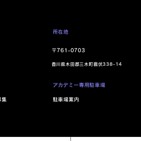
すべて表示
所在地
〒761-0703
香川県木田郡三木町鹿伏338-1
4
​アカデミー
専用駐車場
募集
駐車場案内