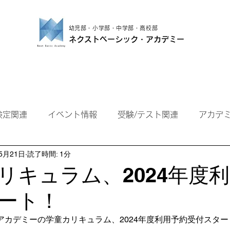
幼児部・小学部・中学部・高校部
ネクストベーシック・アカデミー
小学部
中学部
高校部
保護者の方
検定関連
イベント情報
受験/テスト関連
アカデ
5月21日
読了時間: 1分
カリキュラム、2024年度
ート！
カデミーの学童カリキュラム、2024年度利用予約受付スター