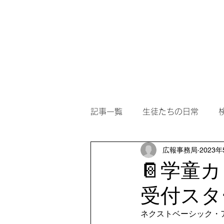
ホーム
アカデミー案内
記事一覧
生徒たちの日常
広報事務局
2023年
📔学童
受付スタ
ネクストベーシック・ア