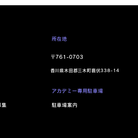
すべて表示
所在地
〒761-0703
香川県木田郡三木町鹿伏338-1
4
​アカデミー
専用駐車場
募集
駐車場案内