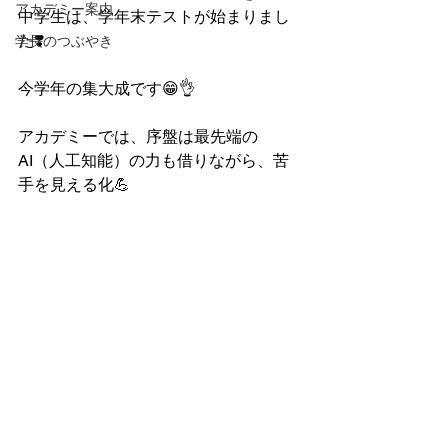
アカデミー案内
中学生は、学年末テストが始まりまし
た❣️
学長のつぶやき
今学年の集大成です😁👌
アカデミーでは、序盤は最先端の
AI（人工知能）の力も借りながら、苦
手を見える化💪