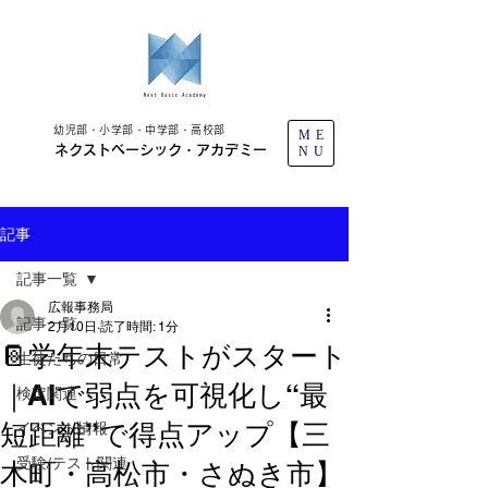
幼児部・小学部・中学部・高校部
ME
ネクストベーシック・アカデミー
NU
記事
記事一覧
広報事務局
記事一覧
2月10日
読了時間: 1分
📔学年末テストがスタート
生徒たちの日常
｜AIで弱点を可視化し“最
検定関連
短距離”で得点アップ【三
イベント情報
受験/テスト関連
木町・高松市・さぬき市】