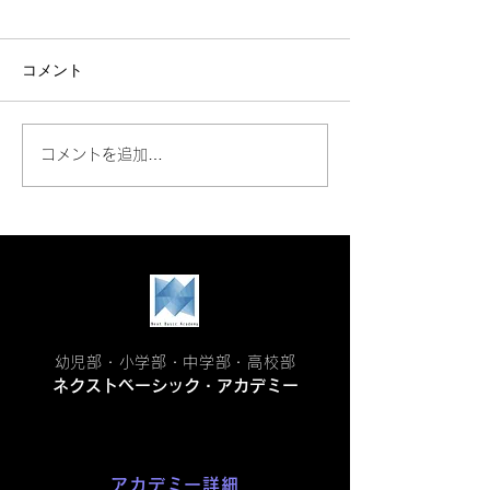
コメント
📔大学受験生の夏休み学
📔この夏、中３
コメントを追加…
受験生）が夏に
習計画の立て方🗓️
べき5つのこと
幼児部・小学部・中学部・高校部
ネクストベーシック・アカデミー
アカデミー詳細