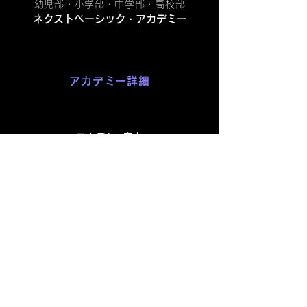
幼児部・小学部・中学部・高校部
ネクストベーシック・アカデミー
アカデミー詳細
アカデミー案内
カリキュラム
学生生活
​保護者の方々へ
ニュース
イベント
入校について