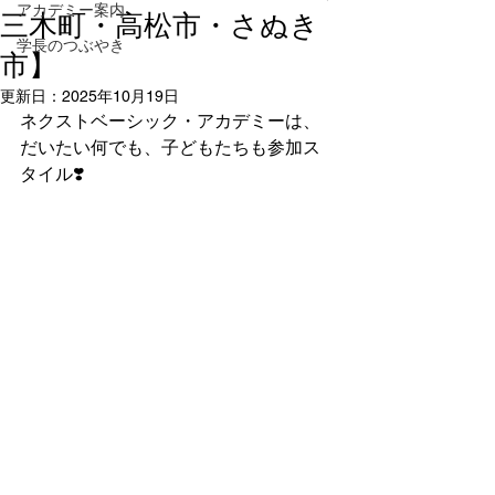
アカデミー案内
三木町・高松市・さぬき
学長のつぶやき
市】
更新日：
2025年10月19日
ネクストベーシック・アカデミーは、
だいたい何でも、子どもたちも参加ス
タイル❣️