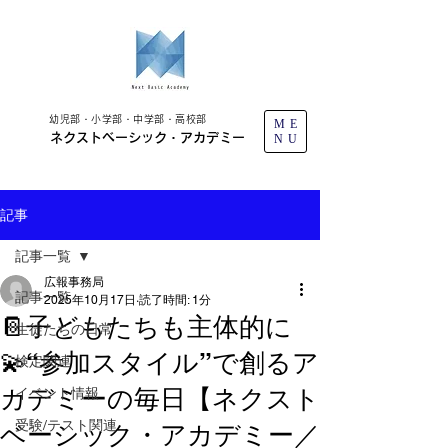
幼児部・小学部・中学部・高校部
ME
ネクストベーシック・アカデミー
NU
記事
記事一覧
広報事務局
記事一覧
2025年10月17日
読了時間: 1分
📔子どもたちも主体的に
生徒たちの日常
💫“参加スタイル”で創るア
検定関連
カデミーの毎日【ネクスト
イベント情報
受験/テスト関連
ベーシック・アカデミー／