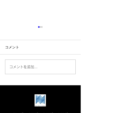
コメント
📔【三木町でminiマルシ
📔中間テスト対
コメントを追加…
ェ開催（6/4）！萬茶堂さ
｜結果が変わる
んの手づくりおやつがネ
動き方！【三木
クストベーシック・アカ
塾】
デミーにやってきます!!】