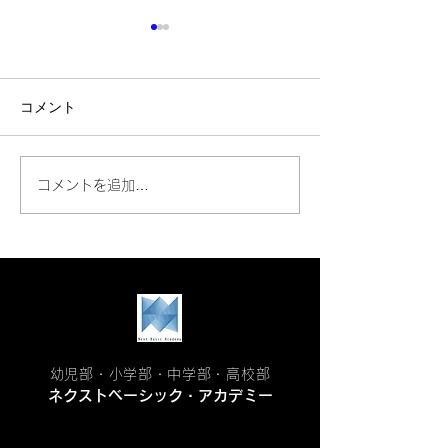
コメント
📔【三木町でminiマルシ
📔中間テスト対
コメントを追加…
ェ開催（6/4）！萬茶堂さ
｜結果が変わる
んの手づくりおやつがネ
動き方！【三木
クストベーシック・アカ
塾】
デミーにやってきます!!】
幼児部・小学部・中学部・高校部
ネクストベーシック・アカデミー