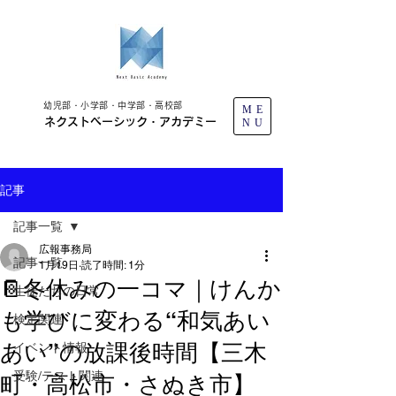
幼児部・小学部・中学部・高校部
ME
ネクストベーシック・アカデミー
NU
記事
記事一覧
広報事務局
記事一覧
1月19日
読了時間: 1分
📔冬休みの一コマ｜けんか
生徒たちの日常
も学びに変わる“和気あい
検定関連
あい”の放課後時間【三木
イベント情報
受験/テスト関連
町・高松市・さぬき市】