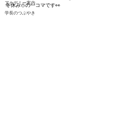
アカデミー案内
冬休み⛄️の一コマです👀
学長のつぶやき