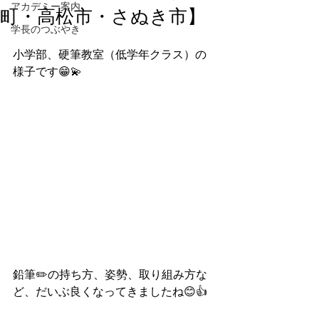
アカデミー案内
町・高松市・さぬき市】
学長のつぶやき
小学部、硬筆教室（低学年クラス）の
様子です😁💫
鉛筆✏️の持ち方、姿勢、取り組み方な
ど、だいぶ良くなってきましたね😊👍