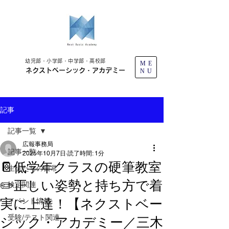
幼児部・小学部・中学部・高校部
ME
ネクストベーシック・アカデミー
NU
記事
記事一覧
広報事務局
記事一覧
2025年10月7日
読了時間: 1分
📔低学年クラスの硬筆教室
生徒たちの日常
✏️正しい姿勢と持ち方で着
検定関連
実に上達！【ネクストベー
イベント情報
受験/テスト関連
シック・アカデミー／三木