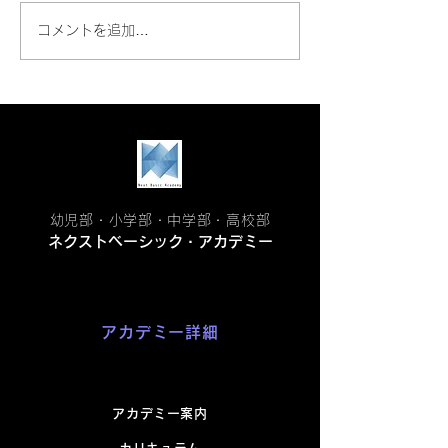
📔【三木町でminiマルシ
📔中間テスト対
コメントを追加…
ェ開催（6/4）！萬茶堂さ
｜結果が変わる
んの手づくりおやつがネ
動き方！【三木
クストベーシック・アカ
塾】
デミーにやってきます!!】
幼児部・小学部・中学部・高校部
ネクストベーシック・アカデミー
アカデミー詳細
アカデミー案内