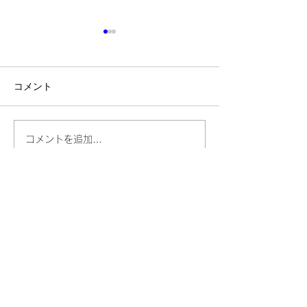
コメント
📩放課後ミニマルシェを
【🎉お楽しみ講座
コメントを追加…
開催😊三木町の農家さん
学びと体験を一
直送、新鮮野菜・果物・
める夏休み！🌻
平飼い卵を販売‼️
幼児部・小学部・中学部・高校部
ネクストベーシック・アカデミー