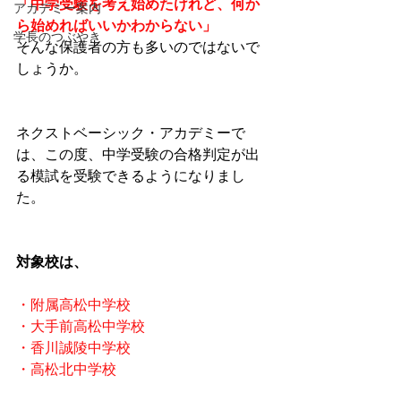
「中学受験を考え始めたけれど、何か
アカデミー案内
ら始めればいいかわからない」
学長のつぶやき
そんな保護者の方も多いのではないで
しょうか。
ネクストベーシック・アカデミーで
は、この度、中学受験の合格判定が出
る模試を受験できるようになりまし
た。
対象校は、
・附属高松中学校
・大手前高松中学校
・香川誠陵中学校
・高松北中学校