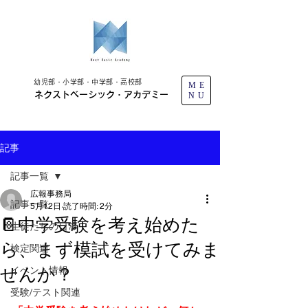
幼児部・小学部・中学部・高校部
ME
ネクストベーシック・アカデミー
NU
記事
記事一覧
広報事務局
記事一覧
5月12日
読了時間: 2分
📔中学受験を考え始めた
生徒たちの日常
ら、まず模試を受けてみま
検定関連
せんか？
イベント情報
受験/テスト関連