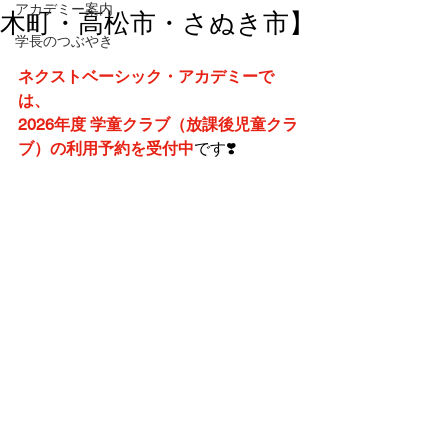
アカデミー案内
木町・高松市・さぬき市】
学長のつぶやき
ネクストベーシック・アカデミーで
は、
2026年度 学童クラブ（放課後児童クラ
ブ）の利用予約を受付中
です❣️