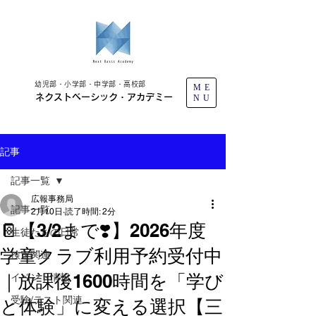
幼児部・小学部・中学部・高校部
ME
ネクストベーシック・アカデミー
NU
記事
記事一覧
広報事務局
記事一覧
2月10日
読了時間: 2分
📔【3/2まで❣️】2026年度
生徒たちの日常
学童クラブ利用予約受付中
検定関連
｜放課後1600時間を「学び
イベント情報
受験/テスト関連
と体験」に変える選択【三