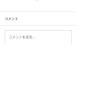
コメント
📩放課後ミニマルシェを
【🎉お楽しみ講座
コメントを追加…
開催😊三木町の農家さん
学びと体験を一
直送、新鮮野菜・果物・
める夏休み！🌻
平飼い卵を販売‼️
幼児部・小学部・中学部・高校部
ネクストベーシック・アカデミー