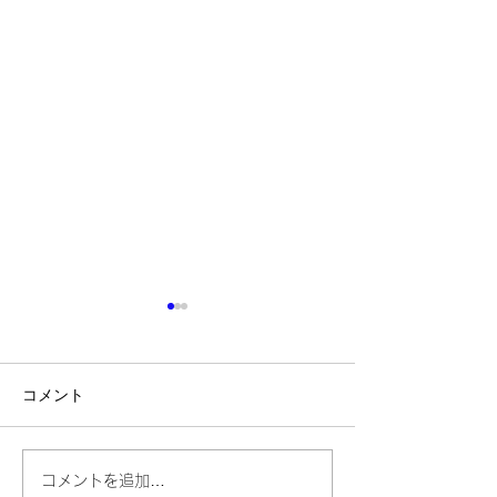
コメント
📩放課後ミニマルシェを
【🎉お楽しみ講座
コメントを追加…