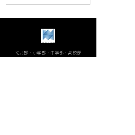
開催😊三木町の農家さん
学びと体験を一
直送、新鮮野菜・果物・
める夏休み！🌻
平飼い卵を販売‼️
幼児部・小学部・中学部・高校部
ネクストベーシック・アカデミー
アカデミー詳細
アカデミー案内
カリキュラム
学生生活