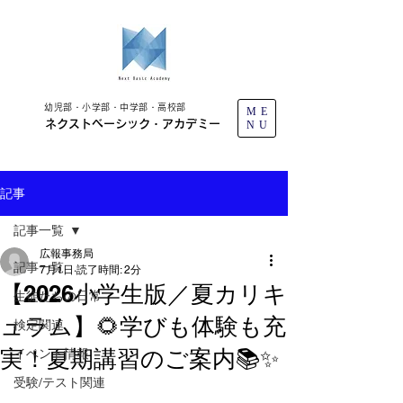
幼児部・小学部・中学部・高校部
ME
ネクストベーシック・アカデミー
NU
記事
記事一覧
広報事務局
記事一覧
7月1日
読了時間: 2分
【2026小学生版／夏カリキ
生徒たちの日常
ュラム】🌻学びも体験も充
検定関連
実！夏期講習のご案内📚✨
イベント情報
受験/テスト関連