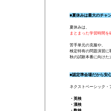
■夏休みは最大のチャ
夏休みは、
まとまった学習時間を
苦手単元の克服や、
検定特有の問題演習に
秋の試験本番に向けた
■認定準会場だから安
ネクストベーシック・
・英検
・漢検
・数検