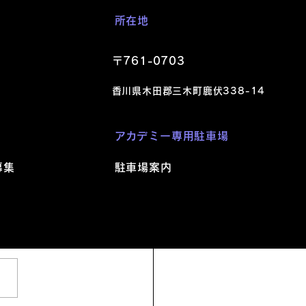
所在地
〒761-0703
香川県木田郡三木町鹿伏338-1
4
​アカデミー
専用駐車場
募集
駐車場案内