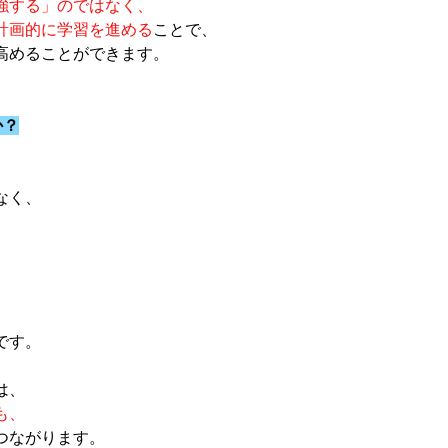
強する」のではなく、
計画的に学習を進める
ことで、
高めることができます。
か？
なく、
です。
は、
も、
つながります。