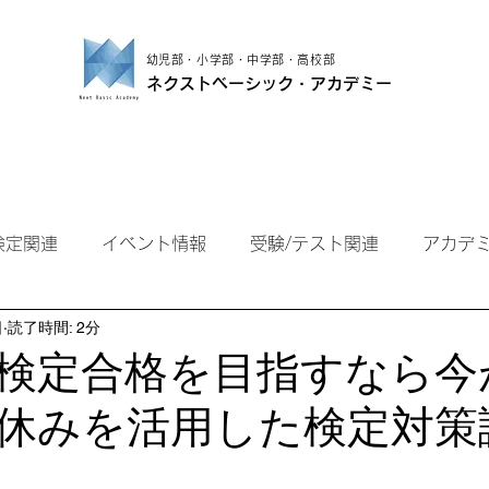
幼児部・小学部・中学部・高校部
ネクストベーシック・アカデミー
小学部
中学部
高校部
保護者の方
検定関連
イベント情報
受験/テスト関連
アカデ
日
読了時間: 2分
の検定合格を目指すなら今
休みを活用した検定対策