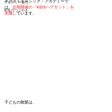
ネクストベーシック・アカデミーで
アカデミー案内
は、
定期開催の「KIDSヘアカット」を
学長のつぶやき
実施し
ています。
子どもの散髪は、