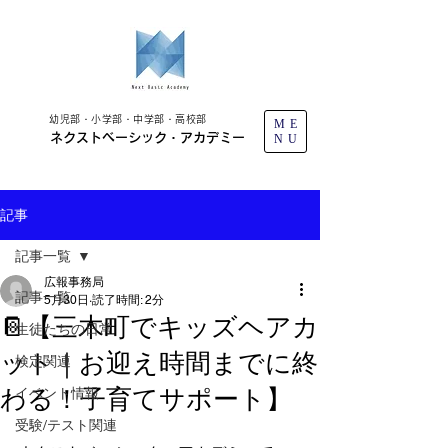
幼児部・小学部・中学部・高校部
ME
ネクストベーシック・アカデミー
NU
記事
記事一覧
広報事務局
記事一覧
5月30日
読了時間: 2分
📔【三木町でキッズヘアカ
生徒たちの日常
ット｜お迎え時間までに終
検定関連
わる！子育てサポート】
イベント情報
受験/テスト関連